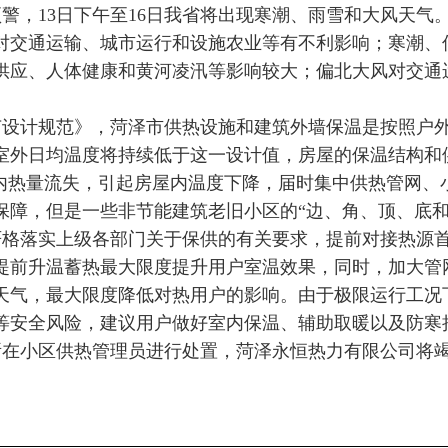
警，13日下午至16日我省将出现寒潮、雨雪和大风天气
对交通运输、城市运行和设施农业等有不利影响；寒潮、
供应、人体健康和黄河凌汛等影响较大；偏北大风对交通
设计规范》，菏泽市供热设施和建筑外墙保温是按照户外温
室外日均温度将持续低于这一设计值，房屋的保温结构和
室内热量流失，引起房屋内温度下降，届时集中供热管网、
保障，但是一些非节能建筑老旧小区的“边、角、顶、底和
严格落实上级各部门关于保供的有关要求，提前对接热源
提前升温蓄热最大限度提升用户室温效果，同时，加大管
天气，最大限度降低对热用户的影响。由于极限运行工况
等安全风险，建议用户做好室内保温、辅助取暖以及防寒
所在小区供热管理员进行处置，菏泽永恒热力有限公司将