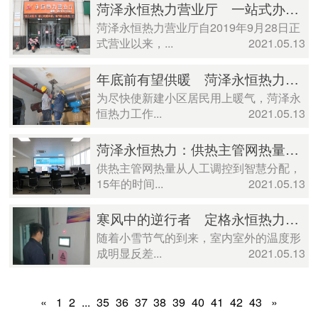
菏泽永恒热力营业厅 一站式办理供热业务
菏泽永恒热力营业厅自2019年9月28日正
式营业以来，...
2021.05.13
年底前有望供暖 菏泽永恒热力为辖区内18个新入网小区供暖提速
为尽快使新建小区居民用上暖气，菏泽永
恒热力工作...
2021.05.13
菏泽永恒热力：供热主管网热量从人工调控到智慧分配，彻底解决小区冷热不均问题
供热主管网热量从人工调控到智慧分配，
15年的时间...
2021.05.13
寒风中的逆行者 定格永恒热力人“普通”的工作瞬间
随着小雪节气的到来，室内室外的温度形
成明显反差...
2021.05.13
«
1
2
...
35
36
37
38
39
40
41
42
43
»