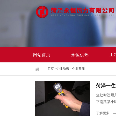
网站首页
永恒供热
工
首页
>
企业动态
>
企业要闻
菏泽一住
查处时违规
平南路某小
了解更多