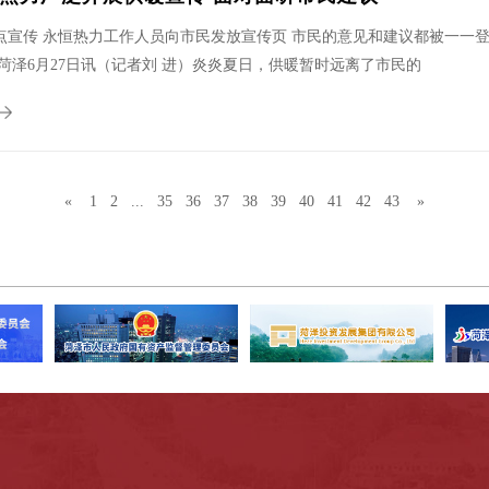
点宣传 永恒热力工作人员向市民发放宣传页 市民的意见和建议都被一一登
网菏泽6月27日讯（记者刘 进）炎炎夏日，供暖暂时远离了市民的
«
1
2
...
35
36
37
38
39
40
41
42
43
»