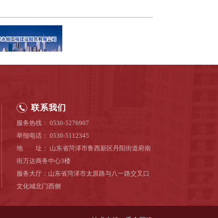
联系我们
服务热线： 0530-5276907
举报电话： 0530-5112345
地 址： 山东省菏泽市鲁西新区丹阳街道府南
街万达商务中心3楼
服务大厅：山东省菏泽市太原路与八一路交叉口
文化城北门西侧